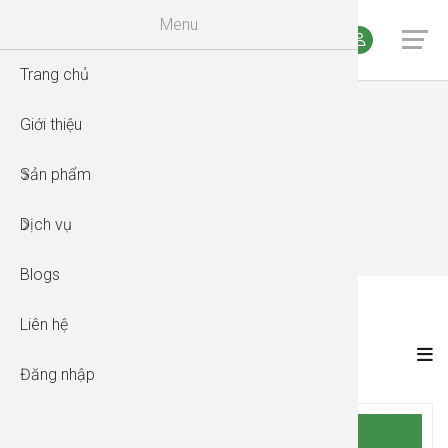
Menu
Trang chủ
Thảo dượ
Trị liệu S
Giới thiệu
Thực ph
Trị liệu c
THẺ NẠP ƯU ĐÃI
Sản phẩm
Thiết bị 
Đào tạo
Trang chủ
Sản phẩm
Dịch vụ
Thẻ tiền
Blogs
Liên hệ
THẺ NẠP ƯU ĐÃI
Đăng nhập