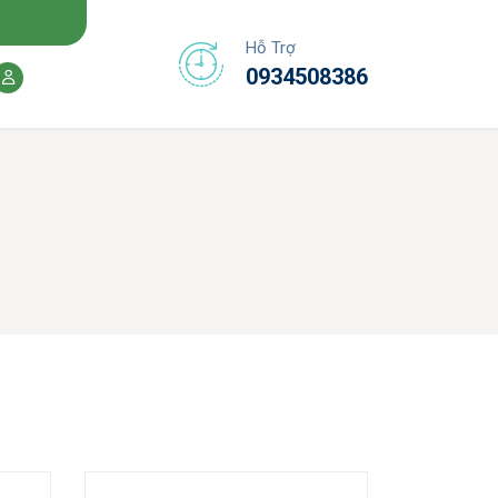
Hỗ Trợ
0934508386