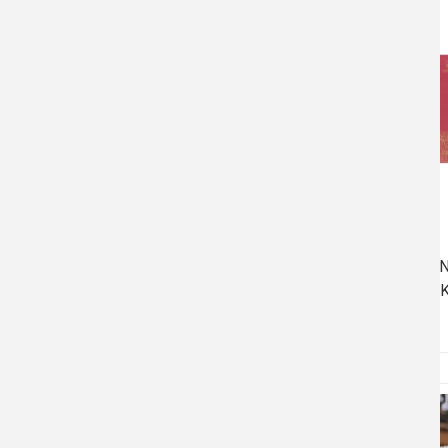
Thảo dược
Dược liệu
Sâm Hàn Quốc
Nấm Đông trùng
Đàn hương
HỒN
Thực phẩm BVSK
Thiết bị CSSK
TÌM KIẾM SẢN PHẨM