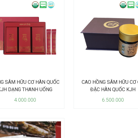
G SÂM HỮU CƠ HÀN QUỐC
CAO HỒNG SÂM HỮU CƠ
KJH DẠNG THANH UỐNG
ĐẶC HÀN QUỐC KJH
4.000.000
6.500.000