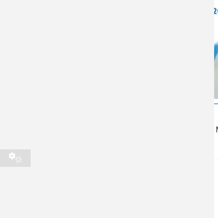
Thảo dược
Thực phẩm BVSK
Thiết bị CSSK
Đá muối
Thiết bị Massage
Nhiệt kế
Máy Tens
TÌM KIẾM SẢN PHẨM