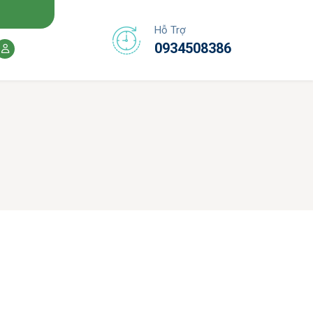
Hỗ Trợ
0934508386